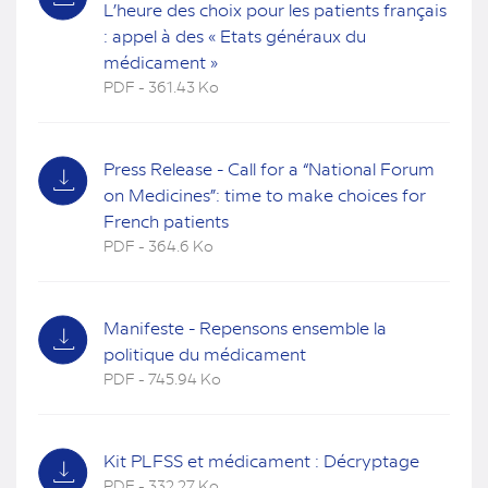
L’heure des choix pour les patients français
: appel à des « Etats généraux du
médicament »
PDF - 361.43 Ko
(nouvel
onglet)
Press Release - Call for a “National Forum
on Medicines”: time to make choices for
French patients
PDF - 364.6 Ko
(nouvel
onglet)
Manifeste - Repensons ensemble la
politique du médicament
PDF - 745.94 Ko
(nouvel
onglet)
Kit PLFSS et médicament : Décryptage
PDF - 332.27 Ko