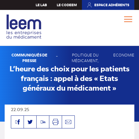
Aller
LE LAB
LE CODEEM
ESPACE ADHÉRENTS
(NOUVEL
au
ONGLET)
contenu
principal
COMMUNIQUÉS DE
-
POLITIQUE DU
ECONOMIE
PRESSE
MÉDICAMENT
L’heure des choix pour les patients
français : appel à des « Etats
généraux du médicament »
22.09.25
Facebook
Linkedin
Twitter
Imprimer
Envoyer
par
mail