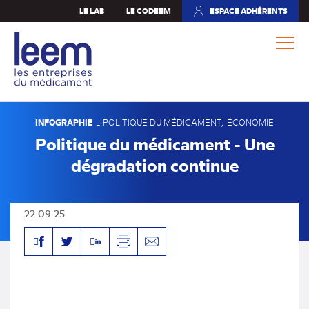
Aller
LE LAB
LE CODEEM
ESPACE ADHÉRENTS
(NOUVEL
au
ONGLET)
contenu
principal
INFOGRAPHIE
-
POLITIQUE DU MÉDICAMENT
ÉCONOMIE
Politique du médicament - Une
dégradation continue
22.09.25
Facebook
Linkedin
Twitter
Imprimer
Envoyer
par
mail