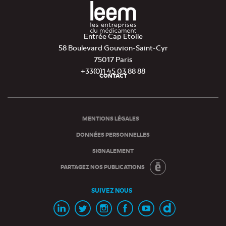
Entrée Cap Etoile
58 Boulevard Gouvion-Saint-Cyr
75017 Paris
+33(0)1 45 03 88 88
CONTACT
Pied
de
page
MENTIONS LÉGALES
DONNÉES PERSONNELLES
SIGNALEMENT
PARTAGEZ NOS PUBLICATIONS
SUIVEZ NOUS
Page
Page
Page
Page
Chaine
Chaine
Linkedin
Twitter
Instagram
Facebook
Youtube
Dailymotion