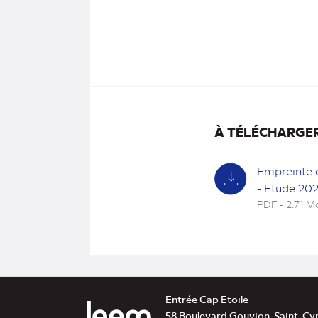
À TÉLÉCHARGE
Empreinte 
- Etude 202
PDF - 2.71 M
(nouvel
onglet)
Entrée Cap Etoile
58 Boulevard Gouvion-Saint-Cy