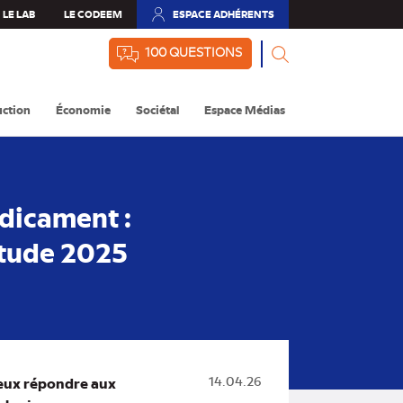
LE LAB
LE CODEEM
ESPACE ADHÉRENTS
(NOUVEL
ONGLET)
100 QUESTIONS
ction
Économie
Sociétal
Espace Médias
dicament :
Etude 2025
mieux répondre aux
14.04.26