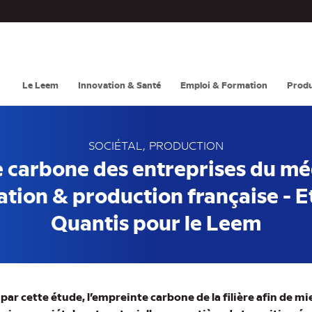
Navigation
principale
Le Leem
Innovation & Santé
Emploi & Formation
Produ
SOCIÉTAL
PRODUCTION
 carbone des entreprises du mé
ion & production française - 
Quantis pour le Leem
par cette étude, l’empreinte carbone de la filière afin de 