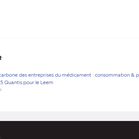
R
carbone des entreprises du médicament : consommation & pr
5 Quantis pour le Leem
o
r