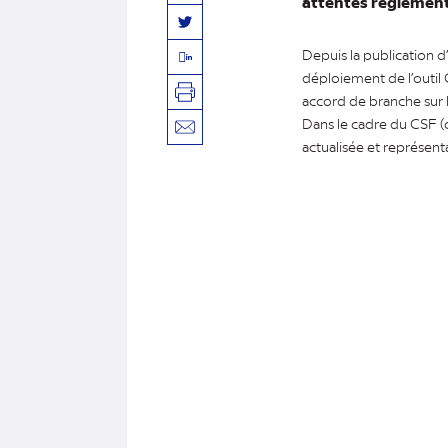
attentes réglementa
Twitter
Depuis la publication d
Linkedin
déploiement de l’outil
accord de branche sur l
Imprimer
Dans le cadre du CSF (
Envoyer
actualisée et représent
par
mail