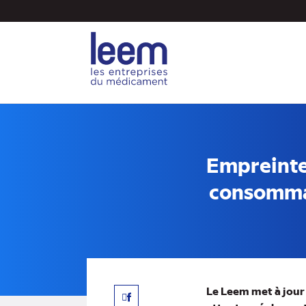
Aller
au
contenu
principal
Empreinte
consommat
Le Leem met à jour 
Facebook