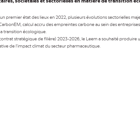
ires, sociétales et sectorielles en matière de transition é
’un premier état des lieux en 2022, plusieurs évolutions sectorielles maj
 CarbonEM, calcul accru des empreintes carbone au sein des entreprises,
a transition écologique.
contrat stratégique de filière) 2023-2026, le Leem a souhaité produire
ative de l’impact climat du secteur pharmaceutique.