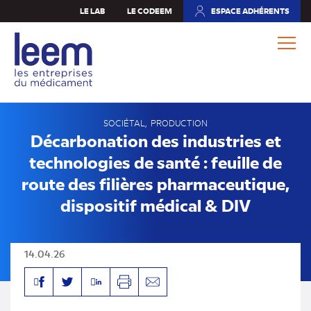
Aller
LE LAB
LE CODEEM
ESPACE ADHÉRENTS
(NOUVEL
au
ONGLET)
contenu
principal
SOCIÉTAL
PRODUCTION
Décarbonation des industries et
technologies de santé : feuille de
route des filières pharmaceutique,
dispositif médical & DIV
14.04.26
Facebook
Linkedin
Twitter
Imprimer
Envoyer
par