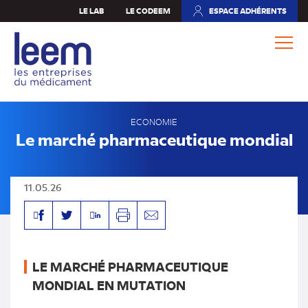
Aller
LE LAB
LE CODEEM
ESPACE ADHÉRENTS
(NOUVEL
au
ONGLET)
contenu
principal
ECONOMIE
Le marché pharmaceutique mondial
11.05.26
Facebook
Linkedin
Twitter
Imprimer
Envoyer
par
mail
LE MARCHÉ PHARMACEUTIQUE
MONDIAL EN MUTATION