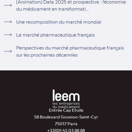
[Animation] Data 2025 et prospective : l'économie
du médicament en transformati…
Une recomposition du marché mondial
Le marché pharmaceutique français
Perspectives du marché pharmaceutique français
sur les prochaines décennies
Entrée Cap Etoile
58 Boulevard Gouvion-Saint-Cyr
75017 Paris
+33(0)1 45 03 88 88