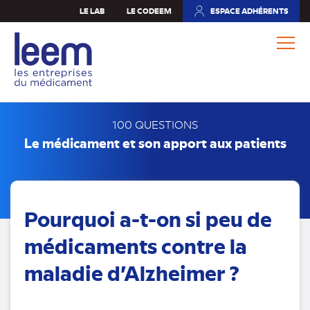
Aller
LE LAB
LE CODEEM
ESPACE ADHÉRENTS
(NOUVEL
au
ONGLET)
contenu
principal
100 QUESTIONS
Le médicament et son apport aux patients
Pourquoi a-t-on si peu de
médicaments contre la
maladie d’Alzheimer ?