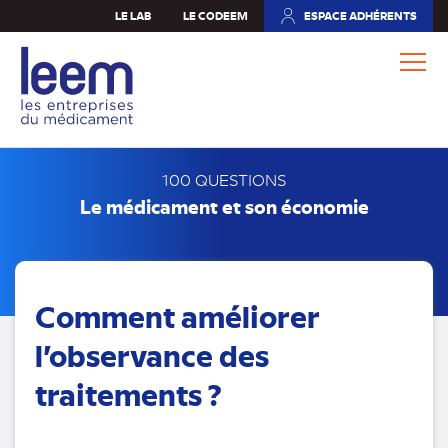
Aller
LE LAB
LE CODEEM
ESPACE ADHÉRENTS
(NOUVEL
au
ONGLET)
contenu
principal
100 QUESTIONS
Le médicament et son économie
Comment améliorer
l’observance des
traitements ?