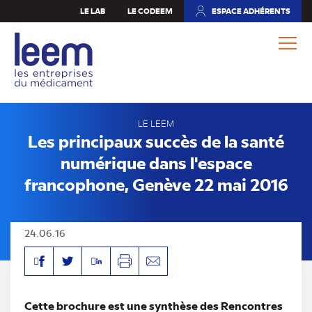
Aller
LE LAB
LE CODEEM
ESPACE ADHÉRENTS
(NOUVEL
au
ONGLET)
contenu
principal
LE LEEM
Les principaux succès de la santé
numérique dans l'espace
francophone, Genève 22 mai 2016
24.06.16
Facebook
Linkedin
Twitter
Imprimer
Envoyer
par
mail
Cette brochure est une synthèse des Rencontres