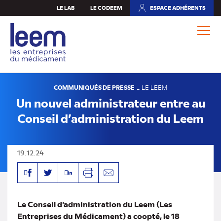
Aller
LE LAB
LE CODEEM
ESPACE ADHÉRENTS
(NOUVEL
au
ONGLET)
contenu
principal
COMMUNIQUÉS DE PRESSE
-
LE LEEM
Un nouvel administrateur entre au
Conseil d’administration du Leem
19.12.24
Facebook
Linkedin
Twitter
Imprimer
Envoyer
par
mail
Le Conseil d’administration du Leem (Les
Entreprises du Médicament) a coopté, le 18