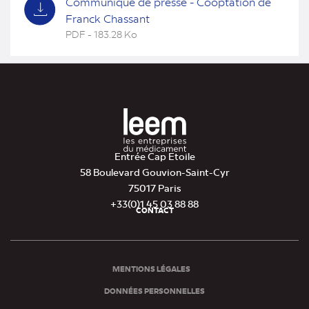
Communiqué de presse - Cooptation de
Franck Chassant
PDF - 183.28 Ko
(nouvel
onglet)
Entrée Cap Etoile
58 Boulevard Gouvion-Saint-Cyr
75017 Paris
+33(0)1 45 03 88 88
CONTACT
Pied
de
page
MENTIONS LÉGALES
DONNÉES PERSONNELLES