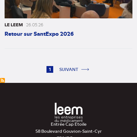
LE LEEM
26.05.26
Retour sur SantExpo 2026
Pagination
Page
1
SUIVANT
actuelle
Entrée Cap Etoile
58 Boulevard Gouvion-Saint-Cyr