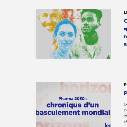
L
C
q
n
a
E
P
L
d
c
r