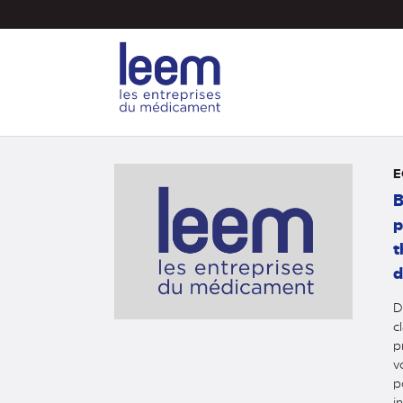
Aller
au
contenu
principal
E
B
p
t
d
D
c
p
v
p
i