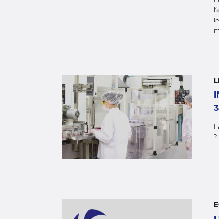
l
l
mo
L
I
3
L
?
E
L