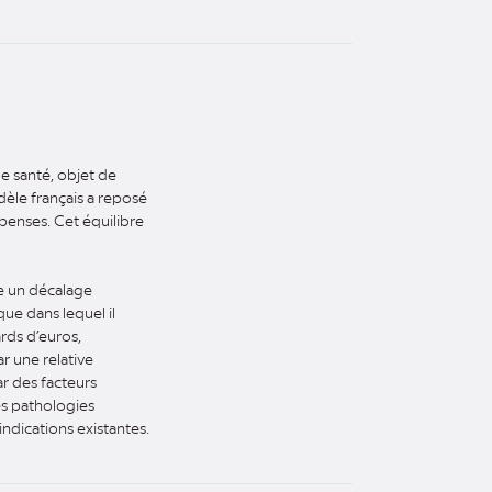
e santé, objet de
dèle français a reposé
épenses. Cet équilibre
e un décalage
ue dans lequel il
ards d’euros,
r une relative
r des facteurs
des pathologies
ndications existantes.