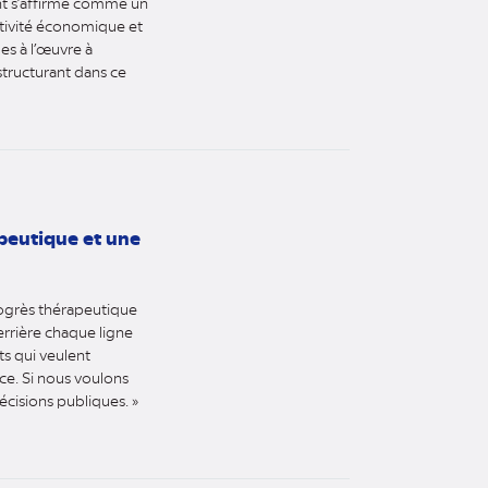
ent s’affirme comme un
titivité économique et
es à l’œuvre à
structurant dans ce
apeutique et une
progrès thérapeutique
errière chaque ligne
ts qui veulent
ce. Si nous voulons
écisions publiques. »