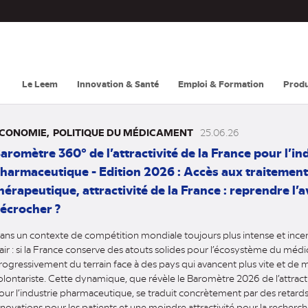
Navigation
principale
Le Leem
Innovation & Santé
Emploi & Formation
Produ
CONOMIE
POLITIQUE DU MÉDICAMENT
25.06.26
aromètre 360° de l’attractivité de la France pour l’in
harmaceutique - Edition 2026 : Accès aux traitement
hérapeutique, attractivité de la France : reprendre l’
écrocher ?
ans un contexte de compétition mondiale toujours plus intense et incerta
lair : si la France conserve des atouts solides pour l’écosystème du méd
rogressivement du terrain face à des pays qui avancent plus vite et de 
olontariste. Cette dynamique, que révèle le Baromètre 2026 de l’attracti
our l’industrie pharmaceutique, se traduit concrètement par des retards
nnovations pour les patients et une moindre attractivité pour la recherch