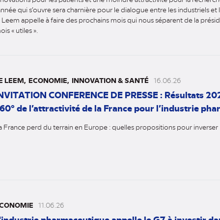
’année qui s’ouvre sera charnière pour le dialogue entre les industriels et 
e Leem appelle à faire des prochains mois qui nous séparent de la prési
is « utiles ».
E LEEM
ECONOMIE
INNOVATION & SANTÉ
16.06.26
NVITATION CONFERENCE DE PRESSE : Résultats 20
60° de l’attractivité de la France pour l’industrie p
a France perd du terrain en Europe : quelles propositions pour inverse
CONOMIE
11.06.26
'industrie pharmaceutique appelle le G7 à investir da