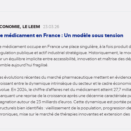
CONOMIE
LE LEEM
23.03.26
e médicament en France : Un modèle sous tension
e médicament occupe en France une place singulière, à la fois produit d
égulation publique et actif industriel stratégique. Historiquement, le mo
ur un équilibre implicite entre accessibilité, innovation et maîtrise des d
emble aujourd’hui fragilisé.
es évolutions récentes du marché pharmaceutique mettent en évidenc
roissant entre la dynamique intrinsèque du secteur et le cadre économiq
volue. En 2024, le chiffre d’affaires net du médicament atteint 27,7 milli
arquant une reprise de la croissance après une décennie caractérisée pa
tagnation autour de 23 milliards d’euros. Cette dynamique est portée pa
tructurels bien identifiés : vieillissement de la population, progression 
hroniques, mise sur le marché de thérapies innovantes et extension des i