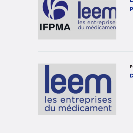
p
E
D