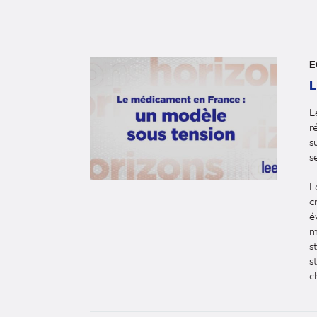
E
L
L
r
s
s
L
c
é
m
s
s
c