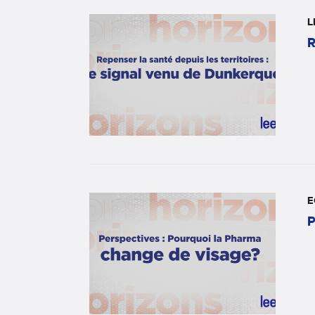
L
R
E
P