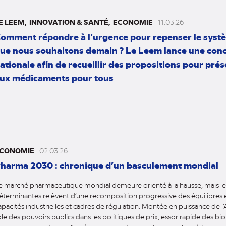
E LEEM
INNOVATION & SANTÉ
ECONOMIE
11.03.26
omment répondre à l’urgence pour repenser le syst
ue nous souhaitons demain ? Le Leem lance une conc
ationale afin de recueillir des propositions pour prés
ux médicaments pour tous
CONOMIE
02.03.26
harma 2030 : chronique d’un basculement mondial
e marché pharmaceutique mondial demeure orienté à la hausse, mais les
éterminantes relèvent d’une recomposition progressive des équilibres e
apacités industrielles et cadres de régulation. Montée en puissance de l’
ôle des pouvoirs publics dans les politiques de prix, essor rapide des bi