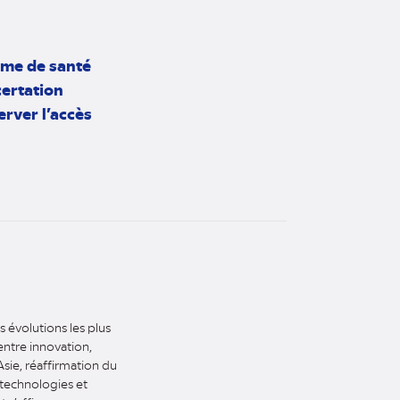
ème de santé
ertation
erver l’accès
 évolutions les plus
ntre innovation,
Asie, réaffirmation du
otechnologies et