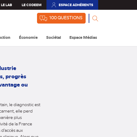
LE LAB
LE CODEEM
ESPACE ADHÉRENTS
(NOUVEL
ONGLET)
100 QUESTIONS
ction
Économie
Sociétal
Espace Médias
dustrie
s, progrès
avantage ou
in, le diagnostic est
icament, elle perd
manière plus
vité de la France
 d’accès aux
e clinique. Alors que