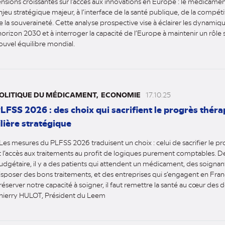
ensions croissantes sur l’accès aux innovations en Europe : le médicam
njeu stratégique majeur, à l’interface de la santé publique, de la compé
e la souveraineté. Cette analyse prospective vise à éclairer les dynamiqu
’horizon 2030 et à interroger la capacité de l’Europe à maintenir un rôle 
ouvel équilibre mondial.
OLITIQUE DU MÉDICAMENT
ECONOMIE
17.10.25
LFSS 2026 : des choix qui sacrifient le progrès thér
ilière stratégique
 Les mesures du PLFSS 2026 traduisent un choix : celui de sacrifier le 
t l’accès aux traitements au profit de logiques purement comptables. D
udgétaire, il y a des patients qui attendent un médicament, des soignan
isposer des bons traitements, et des entreprises qui s’engagent en Fran
réserver notre capacité à soigner, il faut remettre la santé au cœur des d
hierry HULOT, Président du Leem