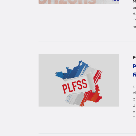
t
e
d
l
n
P
P
f
«
e
b
d
p
T