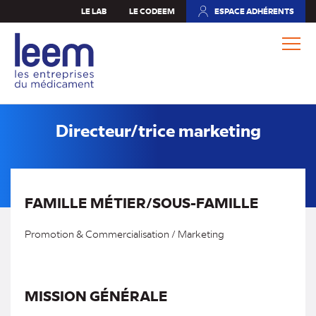
Aller
LE LAB
LE CODEEM
ESPACE ADHÉRENTS
(NOUVEL
au
ONGLET)
contenu
principal
Directeur/trice marketing
FAMILLE MÉTIER/SOUS-FAMILLE
Promotion & Commercialisation / Marketing
MISSION GÉNÉRALE