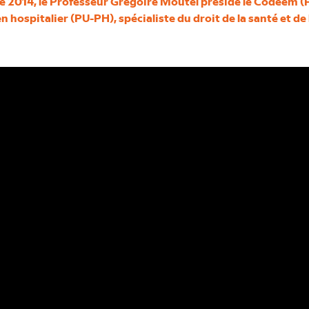
re 2014, le Professeur Grégoire Moutel préside le Codeem (
 hospitalier (PU-PH), spécialiste du droit de la santé et de 