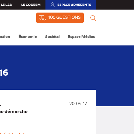
LE LAB
LE CODEEM
ESPACE ADHÉRENTS
(NOUVEL
ONGLET)
100 QUESTIONS
ction
Économie
Sociétal
Espace Médias
16
.
20.04.17
'une démarche