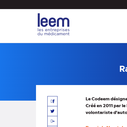
Aller
au
contenu
principal
R
Le Codeem désigne
Facebook
Créé en 2011 par le
volontariste d'aut
Twitter
Linkedin