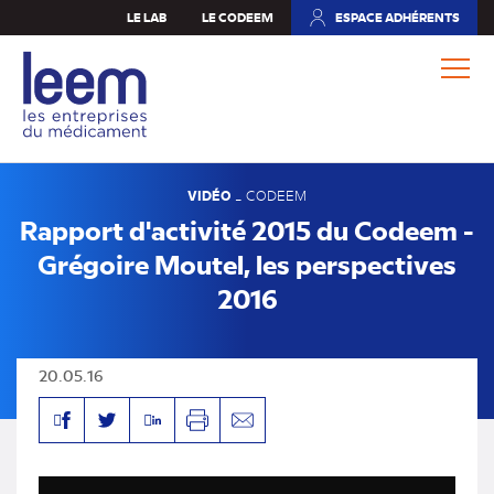
Aller
LE LAB
LE CODEEM
ESPACE ADHÉRENTS
(NOUVEL
au
ONGLET)
contenu
principal
VIDÉO
-
CODEEM
Rapport d'activité 2015 du Codeem -
Grégoire Moutel, les perspectives
2016
20.05.16
Facebook
Linkedin
Twitter
Imprimer
Envoyer
par
mail