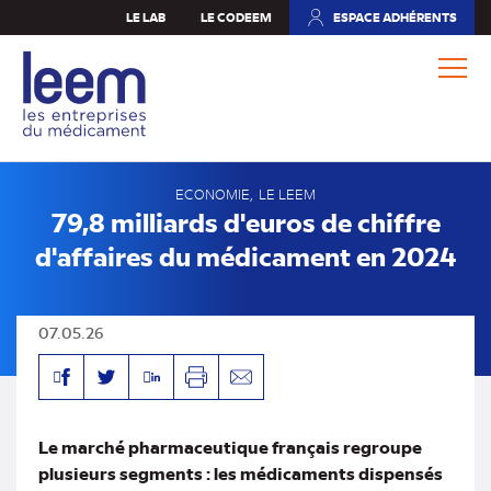
Aller
LE LAB
LE CODEEM
ESPACE ADHÉRENTS
(NOUVEL
au
ONGLET)
contenu
principal
ECONOMIE
LE LEEM
79,8 milliards d'euros de chiffre
d'affaires du médicament en 2024
07.05.26
Facebook
Linkedin
Twitter
Imprimer
Envoyer
par
mail
Le marché pharmaceutique français regroupe
plusieurs segments : les médicaments dispensés