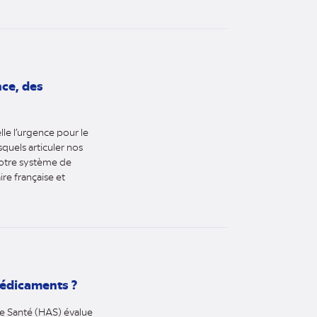
ce, des
le l’urgence pour le
squels articuler nos
notre système de
ire française et
édicaments ?
de Santé (HAS) évalue