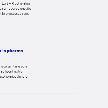
). Le SMR est évalué
die rembourse ensuite
t le processus avec
de la pharma
eté sanitaire et la
agilisent notre
s économies dans le