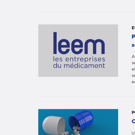
E
P
s
A
s
e
s
e
P
C
U