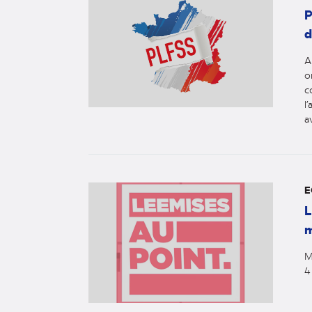
P
d
A
o
c
l
a
E
L
m
M
4