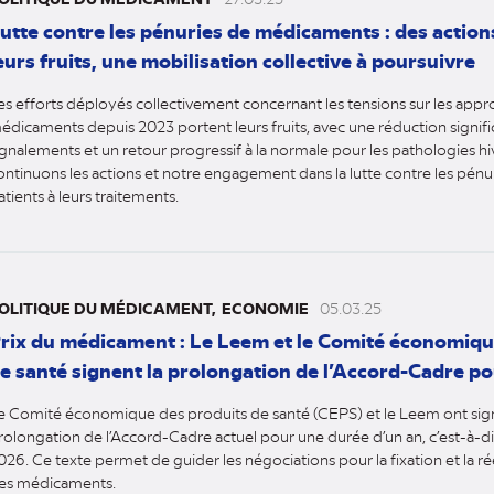
utte contre les pénuries de médicaments : des action
eurs fruits, une mobilisation collective à poursuivre
es efforts déployés collectivement concernant les tensions sur les app
édicaments depuis 2023 portent leurs fruits, avec une réduction signifi
ignalements et un retour progressif à la normale pour les pathologies h
ontinuons les actions et notre engagement dans la lutte contre les pénur
atients à leurs traitements.
OLITIQUE DU MÉDICAMENT
ECONOMIE
05.03.25
rix du médicament : Le Leem et le Comité économiqu
e santé signent la prolongation de l’Accord-Cadre po
e Comité économique des produits de santé (CEPS) et le Leem ont sign
rolongation de l’Accord-Cadre actuel pour une durée d’un an, c’est-à-di
026. Ce texte permet de guider les négociations pour la fixation et la ré
es médicaments.