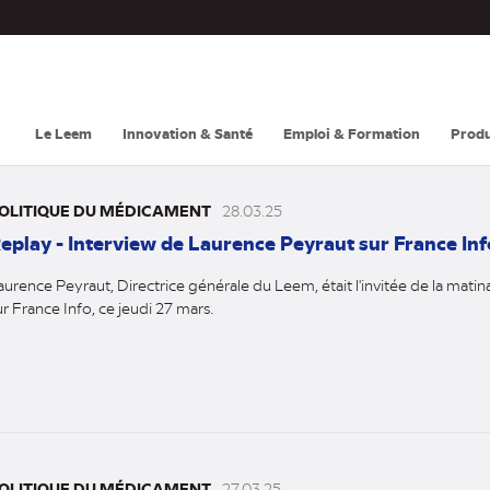
Navigation
principale
Le Leem
Innovation & Santé
Emploi & Formation
Produ
OLITIQUE DU MÉDICAMENT
28.03.25
eplay - Interview de Laurence Peyraut sur France Inf
aurence Peyraut, Directrice générale du Leem, était l'invitée de la matin
ur France Info, ce jeudi 27 mars.
OLITIQUE DU MÉDICAMENT
27.03.25