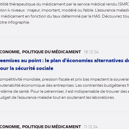
’utilité thérapeutique du médicament par le service médical rendu (SMR
elon 4 niveaux : majeur, important, modéré ou faible. L’assurance mala
e médicament en fonction du taux déterminé par la HAS. Découvrez tou
otre infographie.
CONOMIE
POLITIQUE DU MÉDICAMENT
16.12.24
eemises au point : le plan d'économies alternatives 
our la sécurité sociale
ompétitivité mondiale, pression fiscale et prix bas impactent la souverain
outenabilité économique des entreprises. Les contraintes budgétaires fr
ystème de santé. Pour le pérenniser, il est indispensable de trouver de
udget de l’assurance maladie tout en soutenant les laboratoires.
CONOMIE
POLITIQUE DU MÉDICAMENT
11.12.24