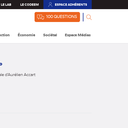
LE LAB
LE CODEEM
ESPACE ADHÉRENTS
(NOUVEL
ONGLET)
100 QUESTIONS
ction
Économie
Sociétal
Espace Médias
o
ale d’Aurélien Accart