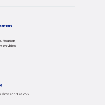
cament
eu Boudon,
t en vidéo.
ue
 l'émission "Les voix