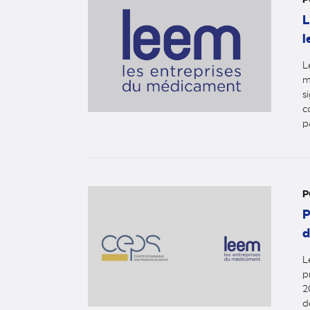
L
l
L
m
s
c
p
P
P
d
L
p
2
d