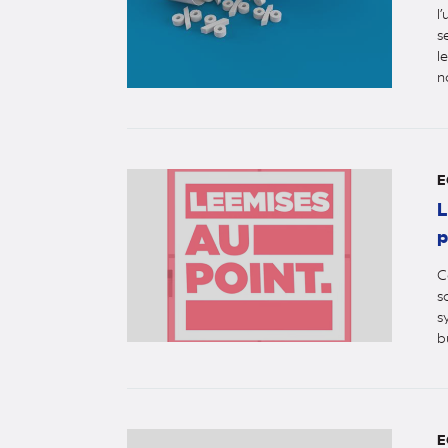
l
s
l
n
E
L
p
C
s
s
b
E