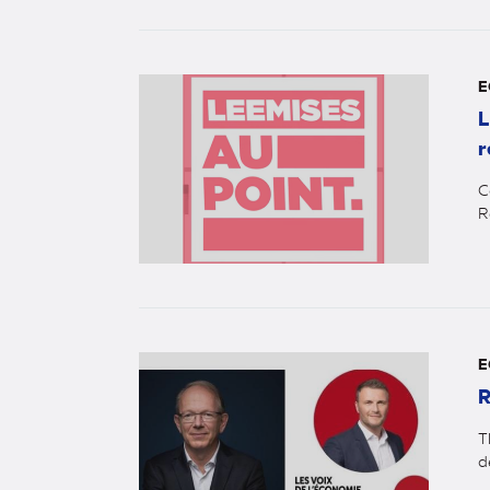
E
L
r
C
R
E
R
T
d