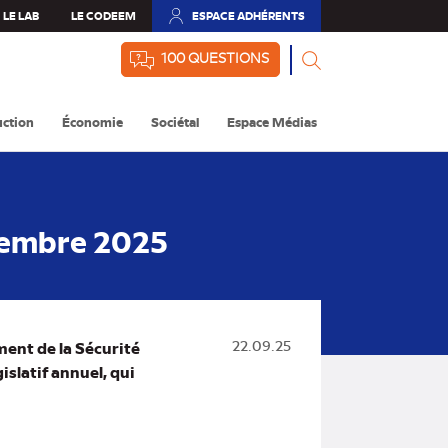
LE LAB
LE CODEEM
ESPACE ADHÉRENTS
(NOUVEL
ONGLET)
100 QUESTIONS
ction
Économie
Sociétal
Espace Médias
tembre 2025
ment de la Sécurité
22.09.25
slatif annuel, qui