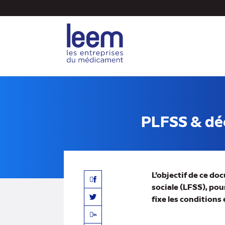
Aller
au
contenu
principal
PLFSS & dé
L’objectif de ce do
Facebook
sociale (LFSS), pou
fixe les condition
Twitter
Linkedin