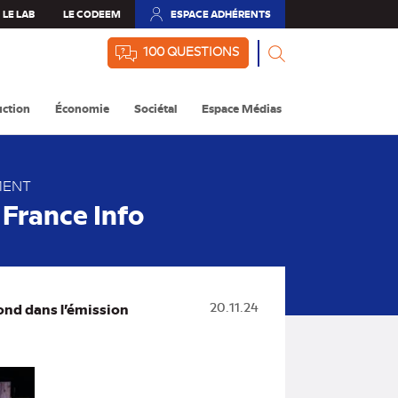
LE LAB
LE CODEEM
ESPACE ADHÉRENTS
(NOUVEL
ONGLET)
100 QUESTIONS
ction
Économie
Sociétal
Espace Médias
MENT
 France Info
mond dans l’émission
20.11.24