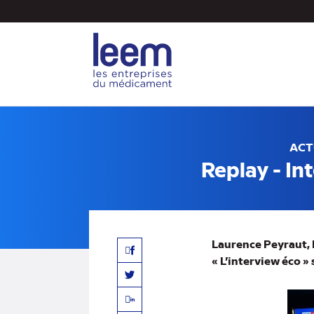
Aller
au
contenu
principal
ACT
Replay - In
Laurence Peyraut, D
Facebook
« L’interview éco »
Twitter
Linkedin