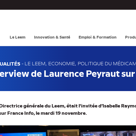
Navigation
principale
Le Leem
Innovation & Santé
Emploi & Formation
Produ
UALITÉS
-
LE LEEM
ECONOMIE
POLITIQUE DU MÉDICA
terview de Laurence Peyraut sur
irectrice générale du Leem, était l'invitée d’Isabelle Ray
 sur France Info, le mardi 19 novembre.