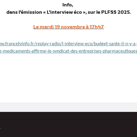
Info,
dans l’émission « L’interview éco », sur le PLFSS 2025.
Le mardi 19 novembre à 17h47
w.francetvinfo.fr/replay-radio/l-interview-eco/budget-sante-il-n-y-
e-medicaments-affirme-le-syndicat-des-entreprises-pharmaceutiqu
r