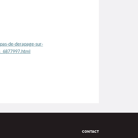
a-pas-de-derapage-sur-
es_6877997.html
Pied
CONTACT