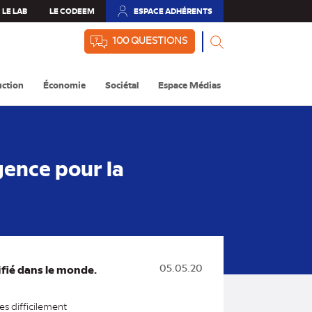
LE LAB
LE CODEEM
ESPACE ADHÉRENTS
(NOUVEL
ONGLET)
100 QUESTIONS
ction
Économie
Sociétal
Espace Médias
gence pour la
ifié dans le monde.
05.05.20
s difficilement