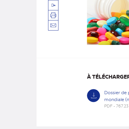
Linkedin
Imprimer
Envoyer
par
mail
À TÉLÉCHARGE
Dossier de 
mondiale (
PDF - 767.23
(nouvel
onglet)