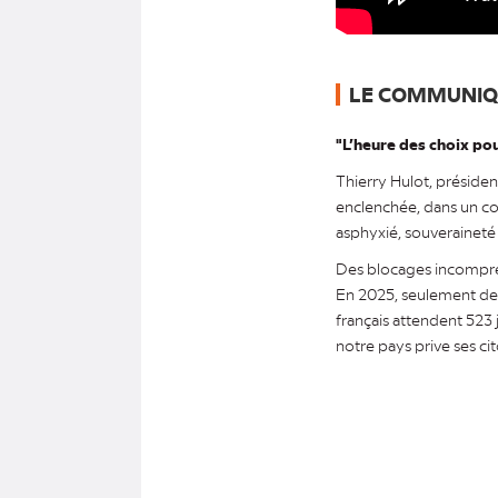
LE COMMUNIQ
"L’heure des choix po
Thierry Hulot, présiden
enclenchée, dans un cont
asphyxié, souveraineté 
Des blocages incompré
En 2025, seulement deu
français attendent 523
notre pays prive ses ci