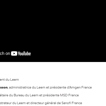
dent du Leem
isson
, administratrice du Leem et présidente d’Amgen France
étaire du Bureau du Leem et présidente MSD France
istrateur du Leem et directeur général de Sanofi France