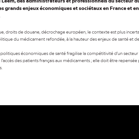
u Leem, des administrateurs et professionnels du secteur 
es grands enjeux économiques et sociétaux en France et en
.
ique, droits de douane, décrochage européen, le contexte est plus incerta
litique du médicament refondée, à la hauteur des enjeux de santé et de
 politiques économiques de santé fragilise la compétitivité d’un secteur
 l’accès des patients français aux médicaments ; elle doit être repensée 
s.