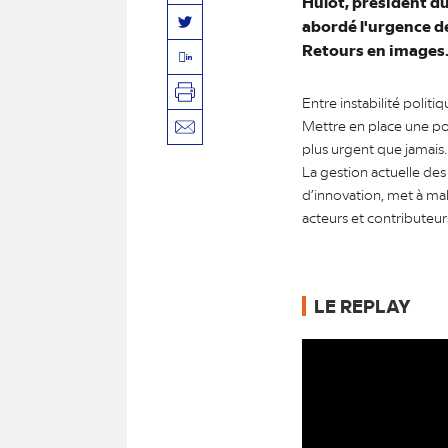
Hulot, président d
abordé l'urgence d
Twitter
Retours en images
Linkedin
Imprimer
Entre instabilité polit
Mettre en place une po
Envoyer
plus urgent que jamais.
par
La gestion actuelle des
mail
d’innovation, met à mal
acteurs et contributeur
LE REPLAY