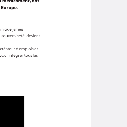
du médicament, ont
 Europe.
in que jamais.
 souveraineté, devient
 créateur d’emplois et
pour intégrer tous les