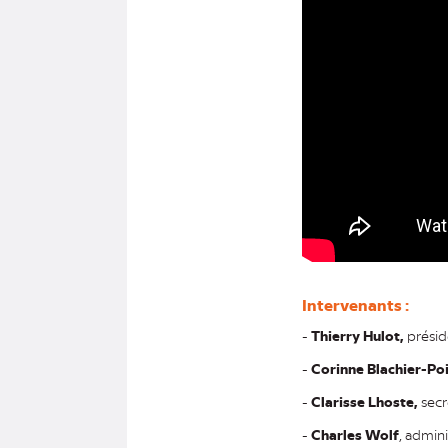
Intervenants :
-
Thierry Hulot,
prési
-
Corinne Blachier-Po
-
Clarisse Lhoste,
secr
-
Charles Wolf
, admin