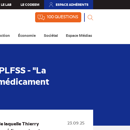
LE LAB
LE CODEEM
ESPACE ADHÉRENTS
(NOUVEL
ONGLET)
100 QUESTIONS
ction
Économie
Sociétal
Espace Médias
PLFSS - "La
le médicament
e laquelle Thierry
23.09.25