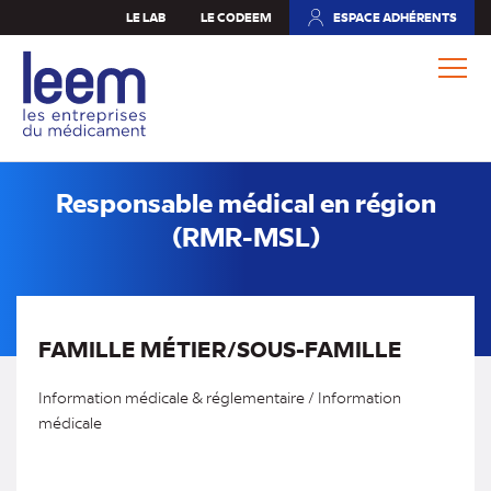
Aller
LE LAB
LE CODEEM
ESPACE ADHÉRENTS
(NOUVEL
au
ONGLET)
contenu
principal
Responsable médical en région
(RMR-MSL)
FAMILLE MÉTIER/SOUS-FAMILLE
Information médicale & réglementaire / Information
médicale