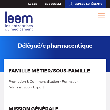
Aller
LE LAB
LE CODEEM
ESPACE ADHÉRENTS
(NOUVEL
au
ONGLET)
contenu
principal
Délégué/e pharmaceutique
FAMILLE MÉTIER/SOUS-FAMILLE
Promotion & Commercialisation / Formation,
Administration, Export
MISSION GÉNÉRALE