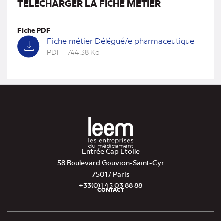
TÉLÉCHARGER LA FICHE MÉTIER
Fiche PDF
Fiche métier Délégué/e pharmaceutique
PDF - 744.38 Ko
(nouvel
onglet)
Entrée Cap Etoile
58 Boulevard Gouvion-Saint-Cyr
75017 Paris
+33(0)1 45 03 88 88
CONTACT
Pied
de