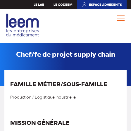
Aller
LE LAB
LE CODEEM
ESPACE ADHÉRENTS
(NOUVEL
au
ONGLET)
contenu
principal
Chef/fe de projet supply chain
FAMILLE MÉTIER/SOUS-FAMILLE
Production / Logistique industrielle
MISSION GÉNÉRALE