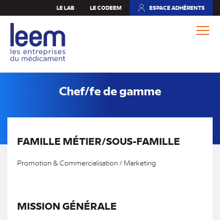
Aller
LE LAB
LE CODEEM
ESPACE ADHÉRENTS
(NOUVEL
au
ONGLET)
contenu
principal
Chef/fe de gamme
FAMILLE MÉTIER/SOUS-FAMILLE
Promotion & Commercialisation / Marketing
MISSION GÉNÉRALE