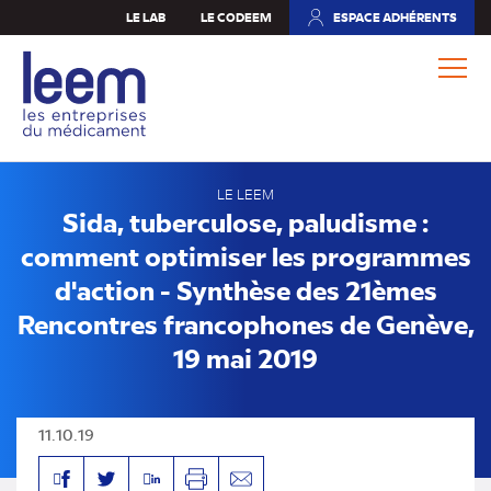
Aller
LE LAB
LE CODEEM
ESPACE ADHÉRENTS
(NOUVEL
au
ONGLET)
contenu
principal
LE LEEM
Sida, tuberculose, paludisme :
comment optimiser les programmes
d'action - Synthèse des 21èmes
Rencontres francophones de Genève,
19 mai 2019
11.10.19
Facebook
Linkedin
Twitter
Imprimer
Envoyer