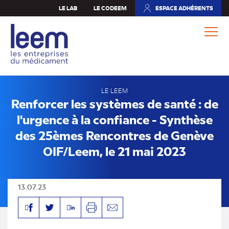
Aller
LE LAB
LE CODEEM
ESPACE ADHÉRENTS
(NOUVEL
au
ONGLET)
contenu
principal
LE LEEM
Renforcer les systèmes de santé : de
l'urgence à la confiance - Synthèse
des 25èmes Rencontres de Genève
OIF/Leem, le 21 mai 2023
13.07.23
Facebook
Linkedin
Twitter
Imprimer
Envoyer
par