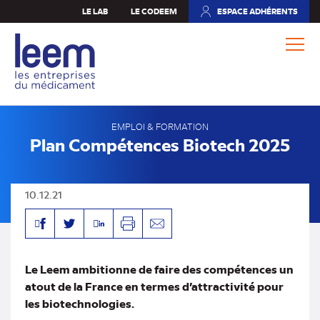
Aller
LE LAB
LE CODEEM
ESPACE ADHÉRENTS
(NOUVEL
au
ONGLET)
contenu
principal
EMPLOI & FORMATION
Plan Compétences Biotech 2025
10.12.21
Facebook
Linkedin
Twitter
Imprimer
Envoyer
par
mail
Le Leem ambitionne de faire des compétences un
atout de la France en termes d’attractivité pour
les biotechnologies.