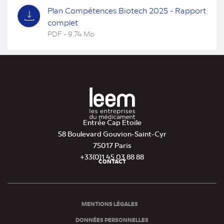
Plan Compétences Biotech 2025 - Rapport
complet
PDF - 9.74 Mo
(nouvel
onglet)
Entrée Cap Etoile
58 Boulevard Gouvion-Saint-Cyr
75017 Paris
+33(0)1 45 03 88 88
CONTACT
Pied
de
page
MENTIONS LÉGALES
DONNÉES PERSONNELLES