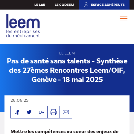
Aller
LE LAB
LE CODEEM
ESPACE ADHÉRENTS
(NOUVEL
au
ONGLET)
contenu
principal
LE LEEM
Pas de santé sans talents - Synthèse
des 27èmes Rencontres Leem/OIF,
Genève - 18 mai 2025
26.06.25
Facebook
Linkedin
Twitter
Imprimer
Envoyer
par
mail
Mettre les compétences au coeur des enjeux de