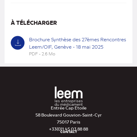
À TÉLÉCHARGER
Brochure Synthèse des 27èmes Rencontres
Leem/OIF, Genève - 18 mai 2025
PDF - 2.6 Mo
(nouvel
onglet)
Entrée Cap Etoile
58 Boulevard Gouvion-Saint-Cyr
75017 Paris
+33(0)1 45 03 88 88
CONTACT
Pied