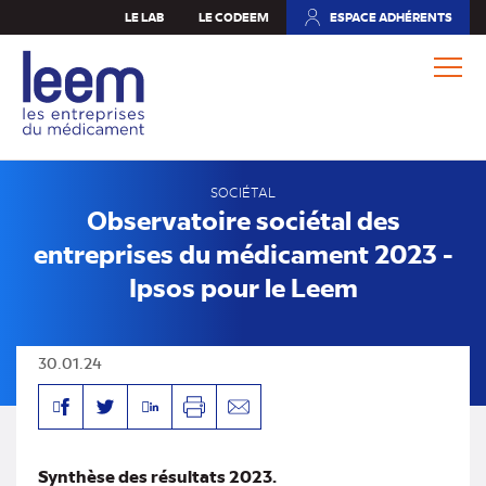
Aller
LE LAB
LE CODEEM
ESPACE ADHÉRENTS
(NOUVEL
au
ONGLET)
contenu
principal
SOCIÉTAL
Observatoire sociétal des
entreprises du médicament 2023 -
Ipsos pour le Leem
30.01.24
Facebook
Linkedin
Twitter
Imprimer
Envoyer
par
mail
Synthèse des résultats 2023.