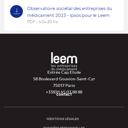
Observatoire sociétal des entreprises du
médicament 2023 - Ipsos pour le Leem
PDF - 404.83 Ko
(nouvel
onglet)
Entrée Cap Etoile
58 Boulevard Gouvion-Saint-Cyr
75017 Paris
+33(0)1 45 03 88 88
CONTACT
Pied
de
page
MENTIONS LÉGALES
DONNÉES PERSONNELLES