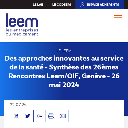
Aller
LE LAB
LE CODEEM
ESPACE ADHÉRENTS
(NOUVEL
au
ONGLET)
contenu
principal
LE LEEM
Des approches innovantes au service
de la santé - Synthèse des 26èmes
Rencontres Leem/OIF, Genève - 26
mai 2024
22.07.24
Facebook
Linkedin
Twitter
Imprimer
Envoyer
par