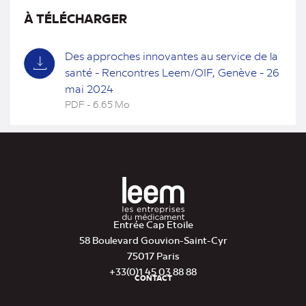
À TÉLÉCHARGER
Des approches innovantes au service de la
santé - Rencontres Leem/OIF, Genève - 26
mai 2024
PDF - 6.65 Mo
(nouvel
onglet)
Entrée Cap Etoile
58 Boulevard Gouvion-Saint-Cyr
75017 Paris
+33(0)1 45 03 88 88
CONTACT
Pied
de