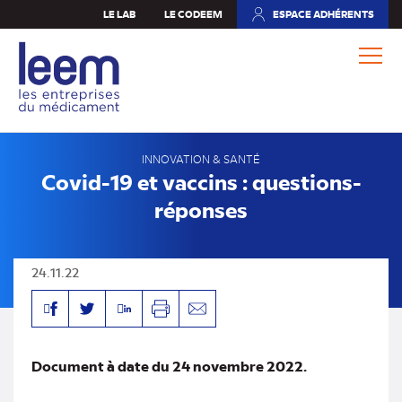
Aller
LE LAB
LE CODEEM
ESPACE ADHÉRENTS
(NOUVEL
au
ONGLET)
contenu
principal
INNOVATION & SANTÉ
Covid-19 et vaccins : questions-
réponses
24.11.22
Facebook
Linkedin
Twitter
Imprimer
Envoyer
par
mail
Document à date du 24 novembre 2022.