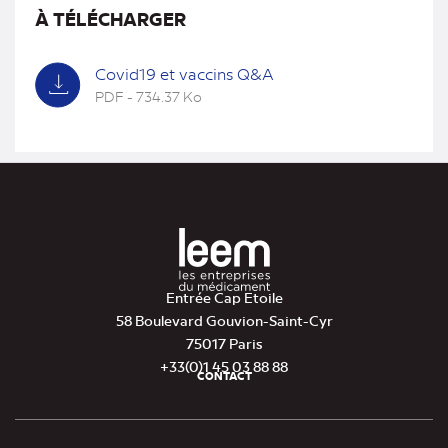
À TÉLÉCHARGER
Covid19 et vaccins Q&A
PDF - 734.37 Ko
(nouvel
onglet)
Entrée Cap Etoile
58 Boulevard Gouvion-Saint-Cyr
75017 Paris
+33(0)1 45 03 88 88
CONTACT
Pied
de
page