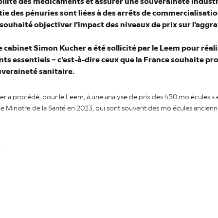
bilité des médicaments et assurer une souveraineté industri
ie des pénuries sont liées à des arrêts de commercialisati
souhaité objectiver l’impact des niveaux de prix sur l’aggr
e cabinet Simon Kucher a été sollicité par le Leem pour réal
ts essentiels – c’est-à-dire ceux que la France souhaite pr
veraineté sanitaire.
r a procédé, pour le Leem, à une analyse de prix des 450 molécules « es
ar le Ministre de la Santé en 2023, qui sont souvent des molécules ancienn
t