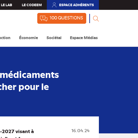
LE LAB
LE CODEEM
ESPACE ADHÉRENTS
(NOUVEL
ONGLET)
100 QUESTIONS
ction
Économie
Sociétal
Espace Médias
s médicaments
cher pour le
4-2027 visant à
16.04.24