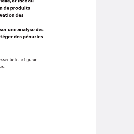
elle, et face au
on de produits
avation des
iser une analyse des
otéger des pénuries
sentielles » figurant
es.