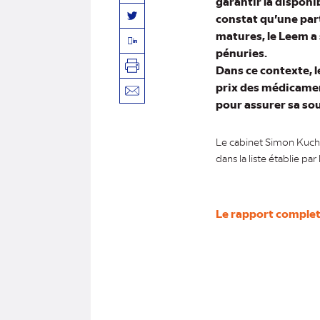
garantir la disponi
constat qu’une part
Twitter
matures, le Leem a 
Linkedin
pénuries.
Dans ce contexte, l
Imprimer
prix des médicamen
Envoyer
pour assurer sa sou
par
mail
Le cabinet Simon Kuche
dans la liste établie p
Le rapport comple