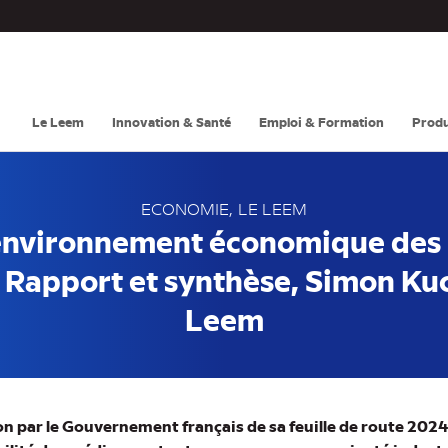
Navigation
principale
Le Leem
Innovation & Santé
Emploi & Formation
Produ
ECONOMIE
LE LEEM
’environnement économique de
- Rapport et synthèse, Simon Ku
Leem
ion par le Gouvernement français de sa feuille de route 202