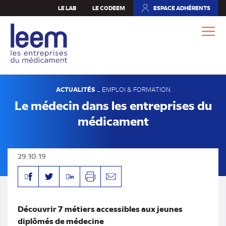
Aller
LE LAB
LE CODEEM
ESPACE ADHÉRENTS
(NOUVEL
au
ONGLET)
contenu
principal
ACTUALITÉS
-
EMPLOI & FORMATION
Le médecin dans les entreprises du
médicament
29.10.19
Facebook
Linkedin
Twitter
Imprimer
Envoyer
par
mail
Découvrir 7 métiers accessibles aux jeunes
diplômés de médecine