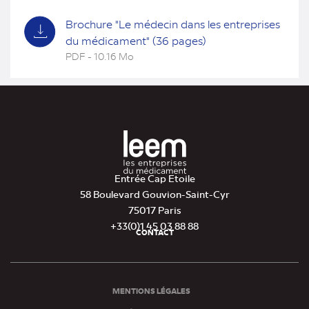
Brochure "Le médecin dans les entreprises
du médicament" (36 pages)
PDF - 10.16 Mo
(nouvel
onglet)
Entrée Cap Etoile
58 Boulevard Gouvion-Saint-Cyr
75017 Paris
+33(0)1 45 03 88 88
CONTACT
Pied
de
page
MENTIONS LÉGALES