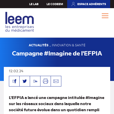
Aller
LE LAB
LE CODEEM
ESPACE ADHÉRENTS
(NOUVEL
au
ONGLET)
contenu
principal
ACTUALITÉS
-
INNOVATION & SANTÉ
Campagne #Imagine de l'EFPIA
12.02.24
Facebook
Linkedin
Twitter
Imprimer
Envoyer
par
mail
L'EFPIA a lancé une campagne intitulée #Imagine
sur les réseaux sociaux dans laquelle notre
société future évolue dans un quotidien rempli