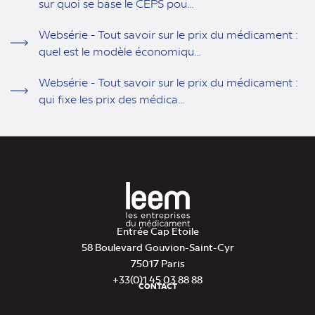
sur quoi se base le CEPS pou…
Websérie - Tout savoir sur le prix du médicament :
quel est le modèle économiqu…
Websérie - Tout savoir sur le prix du médicament :
qui fixe les prix des médica…
Entrée Cap Etoile
58 Boulevard Gouvion-Saint-Cyr
75017 Paris
+33(0)1 45 03 88 88
CONTACT
Pied
de