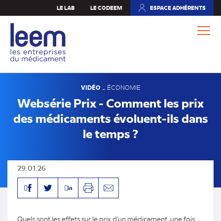
Aller
LE LAB
LE CODEEM
ESPACE ADHÉRENTS
(NOUVEL
au
ONGLET)
contenu
principal
VIDÉO
-
ÉCONOMIE
Websérie Prix - Comment les prix
des médicaments évoluent-ils dans
le temps ?
29.01.26
Facebook
Linkedin
Twitter
Imprimer
Envoyer
par
mail
Quels sont les effets sur le prix d'un médicament, une fois