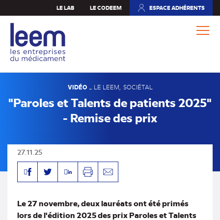
Aller
LE LAB
LE CODEEM
ESPACE ADHÉRENTS
(NOUVEL
au
ONGLET)
contenu
principal
VIDÉO
-
LE LEEM
SOCIÉTAL
"Paroles et Talents de patients 2025"
- Remise des prix
27.11.25
Facebook
Linkedin
Twitter
Imprimer
Envoyer
par
mail
Le 27 novembre, deux lauréats ont été primés
lors de l'édition 2025 des prix Paroles et Talents