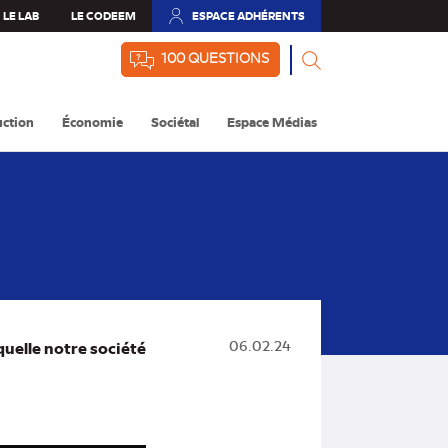
LE LAB
LE CODEEM
ESPACE ADHÉRENTS
(NOUVEL
ONGLET)
100 QUESTIONS
ction
Économie
Sociétal
Espace Médias
quelle notre société
06.02.24