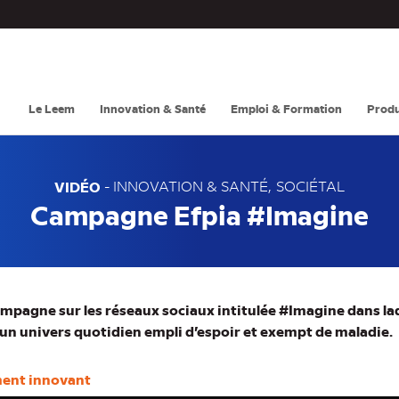
Navigation
principale
Le Leem
Innovation & Santé
Emploi & Formation
Produ
VIDÉO
-
INNOVATION & SANTÉ
SOCIÉTAL
Campagne Efpia #Imagine
ampagne sur les réseaux sociaux intitulée #Imagine dans la
 un univers quotidien empli d’espoir et exempt de maladie.
ment innovant