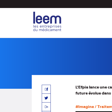
Aller
au
contenu
principal
L'Efpia lance une c
Facebook
future évolue dans
Twitter
#Imagine / Traite
Linkedin