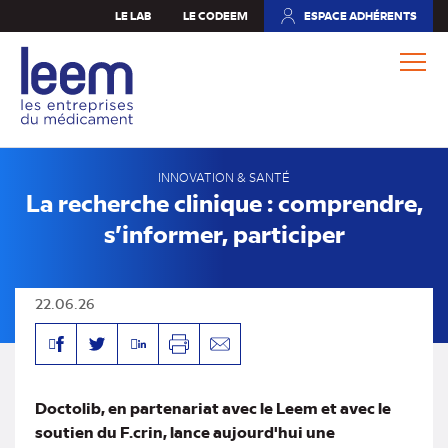
Aller
LE LAB
LE CODEEM
ESPACE ADHÉRENTS
(NOUVEL
au
ONGLET)
contenu
principal
INNOVATION & SANTÉ
La recherche clinique : comprendre,
s’informer, participer
22.06.26
Facebook
Linkedin
Twitter
Imprimer
Envoyer
par
mail
Doctolib, en partenariat avec le Leem et avec le
soutien du F.crin, lance aujourd'hui une