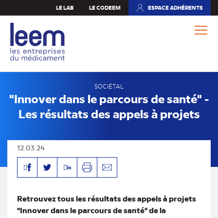
Aller
LE LAB
LE CODEEM
ESPACE ADHÉRENTS
(NOUVEL
au
ONGLET)
contenu
principal
SOCIÉTAL
"Innover dans le parcours de santé" -
Les résultats des appels à projets
12.03.24
Facebook
Linkedin
Twitter
Imprimer
Envoyer
par
mail
Retrouvez tous les résultats des appels à projets
"Innover dans le parcours de santé" de la