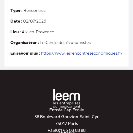
Type :
Rencontres
Date :
02/07/2026
Lieu :
Aix-en-Provence
Organisateur :
Le Cercle des économistes
(nou
En savoir plus :
https://www.lesrencontreseconomiques.fr/
ongle
Entrée Cap Etoile
58 Boulevard Gouvion-Saint-Cyr
75017 Paris
+33(0)1 45 03 88 88
CONTACT