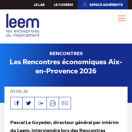
Aller
LE LAB
LE CODEEM
ESPACE ADHÉRENTS
(NOUVEL
au
ONGLET)
contenu
principal
RENCONTRES
Les Rencontres économiques Aix-
en-Provence 2026
01.06.26
Facebook
Linkedin
Twitter
Imprimer
Envoyer
par
mail
Pascal Le Guyader, directeur général par intérim
du Leem, interviendra lors des Rencontres