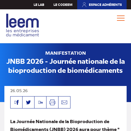
Aller
LE LAB
LE CODEEM
ESPACE ADHÉRENTS
(NOUVEL
au
ONGLET)
contenu
principal
MANIFESTATION
JNBB 2026 - Journée nationale de la
bioproduction de biomédicaments
26.05.26
Facebook
Linkedin
Twitter
Imprimer
Envoyer
par
mail
La Journée Nationale de la Bioproduction de
Biomédicaments (JNBB) 2026 aura pour thème "