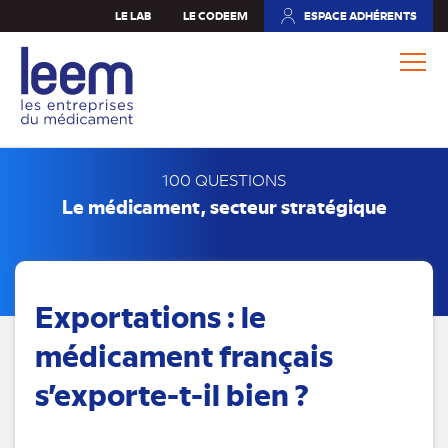
Aller
LE LAB
LE CODEEM
ESPACE ADHÉRENTS
(NOUVEL
au
ONGLET)
contenu
principal
100 QUESTIONS
Le médicament, secteur stratégique
Exportations : le
médicament français
s’exporte-t-il bien ?