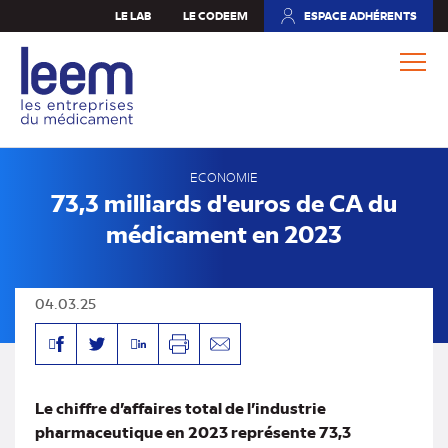
Aller
LE LAB
LE CODEEM
ESPACE ADHÉRENTS
(NOUVEL
au
ONGLET)
contenu
principal
ECONOMIE
73,3 milliards d'euros de CA du
médicament en 2023
04.03.25
Facebook
Linkedin
Twitter
Imprimer
Envoyer
par
mail
Le chiffre d’affaires total de l’industrie
pharmaceutique en 2023 représente 73,3