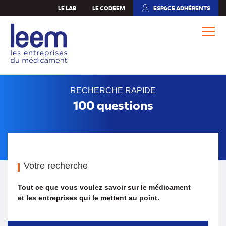
Aller
LE LAB
LE CODEEM
ESPACE ADHÉRENTS
(NOUVEL
au
ONGLET)
contenu
principal
RECHERCHE RAPIDE
100 questions
Votre recherche
Tout ce que vous voulez savoir sur le médicament
et les entreprises qui le mettent au point.